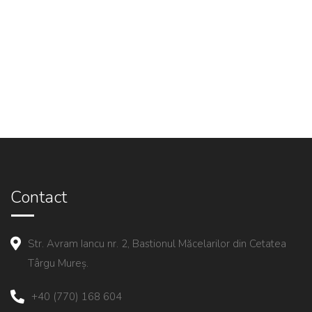
Contact
Str. Avram Iancu nr. 2, Bastionul Măcelarilor din Cetatea
Târgu Mureș.
+40 (770) 168 604