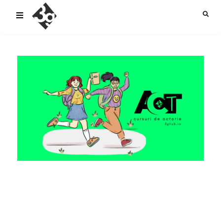
sold-out-button {{acf:sold_out}}
Ce învățăm
Coordonatori