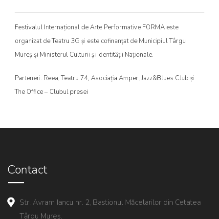
Festivalul Internațional de Arte Performative FORMA este
organizat de Teatru 3G și este cofinanțat de Municipiul Târgu
Mureș și Ministerul Culturii și Identității Naționale.
Parteneri: Reea, Teatru 74, Asociația Amper, Jazz&Blues Club și
The Office – Clubul presei
Contact
Str. Avram Iancu nr. 2, Bastionul Măcelarilor din Cetatea
Târgu Mureș.