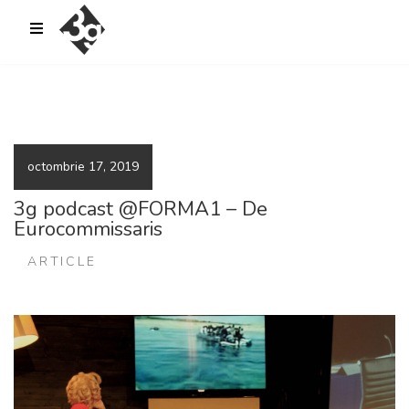
sold-out-button {{acf:sold_out}}
octombrie 17, 2019
3g podcast @FORMA1 – De
Eurocommissaris
ARTICLE