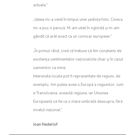
actuale.”
„Ideea mi-a venit în timpul unei ședințe foto. Cineva
mi-a pus o perucă. M-am uitat în oglindă și m-am
gândit că arăt exact ca un comisar european.”
„În primul rând, cred că trebuie să fim conștienți de
existența sentimentelor naționaliste chiar și în cazul
oamenilor ca mine.
Interesele locale pot fi reprezentate de regiuni, de
exemplu. Am putea avea o Europă a regiunilor, cum
e Transilvania, această regiune, iar Uniunea
Europeană să fie ca o mare umbrelă deasupra, fără
nivelul național.”
Joan Nederlof