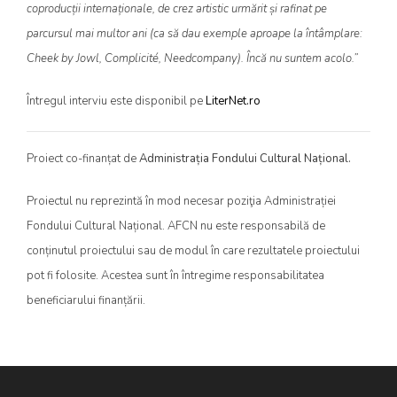
coproducții internaționale, de crez artistic urmărit și rafinat pe
parcursul mai multor ani (ca să dau exemple aproape la întâmplare:
Cheek by Jowl, Complicité, Needcompany). Încă nu suntem acolo.”
Întregul interviu este disponibil pe
LiterNet.ro
Proiect co-finanțat de
Administrația Fondului Cultural Național.
Proiectul nu reprezintă în mod necesar poziţia Administrației
Fondului Cultural Național. AFCN nu este responsabilă de
conținutul proiectului sau de modul în care rezultatele proiectului
pot fi folosite. Acestea sunt în întregime responsabilitatea
beneficiarului finanțării.