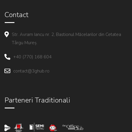
Contact
Str. Avram Iancu nr. 2, Bastionul Măcelarilor din Cetatea
Târgu Mureș.
+40 (770) 168 604
contact@3ghub.ro
Parteneri Traditionali