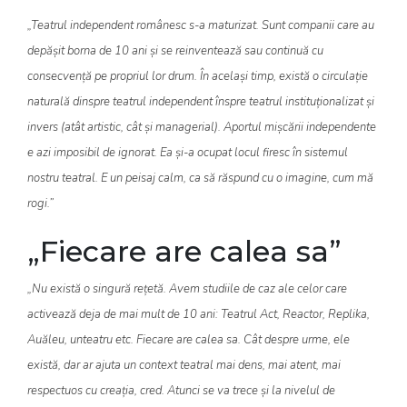
„Teatrul independent românesc s-a maturizat. Sunt companii care au
depășit borna de 10 ani și se reinventează sau continuă cu
consecvență pe propriul lor drum. În același timp, există o circulație
naturală dinspre teatrul independent înspre teatrul instituționalizat și
invers (atât artistic, cât și managerial). Aportul mișcării independente
e azi imposibil de ignorat. Ea și-a ocupat locul firesc în sistemul
nostru teatral. E un peisaj calm, ca să răspund cu o imagine, cum mă
rogi.”
„Fiecare are calea sa”
„Nu există o singură rețetă. Avem studiile de caz ale celor care
activează deja de mai mult de 10 ani: Teatrul Act, Reactor, Replika,
Auăleu, unteatru etc. Fiecare are calea sa. Cât despre urme, ele
există, dar ar ajuta un context teatral mai dens, mai atent, mai
respectuos cu creația, cred. Atunci se va trece și la nivelul de