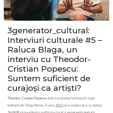
3generator_cultural:
Interviuri culturale #5 –
Raluca Blaga, un
interviu cu Theodor-
Cristian Popescu:
Suntem suficient de
curajoși ca artiști?
Theodor-Cristian Popescu
este o prezență familiară în viața
teatrală din Târgu Mureș. În anul
2023
el a colaborat și cu echipa
3g HUB
propunându-i publicului local o experiență teatrală