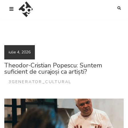
sold-out-button {{acf:sold_out}}
iulie 4, 2026
Theodor-Cristian Popescu: Suntem
suficient de curajoși ca artiști?
3GENERATOR_CULTURAL