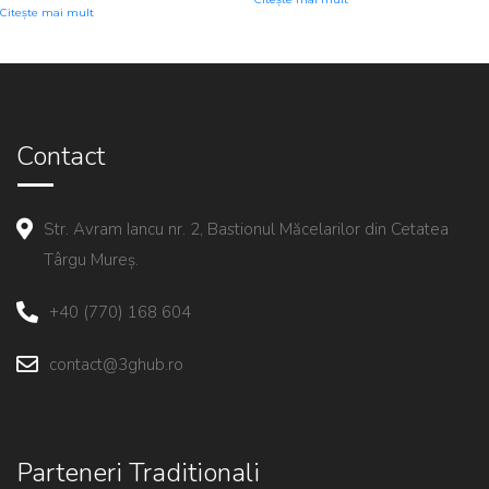
Citește mai mult
Contact
Str. Avram Iancu nr. 2, Bastionul Măcelarilor din Cetatea
Târgu Mureș.
+40 (770) 168 604
contact@3ghub.ro
Parteneri Traditionali