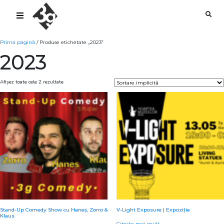
sold-out-button {{acf:sold_out}}
Prima pagină
/ Produse etichetate „2023”
2023
Afișez toate cele 2 rezultate
Stand-Up Comedy Show cu Haneș, Zorro &
V-Light Exposure | Expoziție
Klaus
Citește mai mult