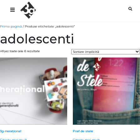
sold-out-button {{acf:sold_out}}
Prima pagină
/ Produse etichetate „adolescenti”
adolescenti
Afișez toate cele 6 rezultate
3g-nerațional
Praf de stele
Citește mai mult
Citește mai mult