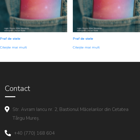
Praf de stele
Praf de stele
Citește mai mult
Citește mai mult
Contact
Str. Avram Iancu nr. 2, Bastionul Măcelarilor din Cetatea
Târgu Mureș.
+40 (770) 168 604