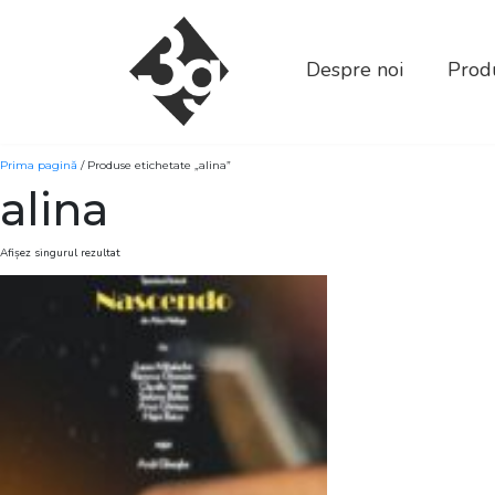
sold-out-button {{acf:sold_out}}
Despre noi
Produ
Prima pagină
/ Produse etichetate „alina”
alina
Afișez singurul rezultat