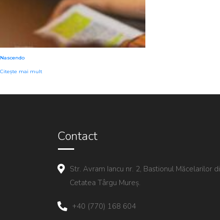
Nascendo
Citește mai mult
Contact
Str. Avram Iancu nr. 2, Bastionul Măcelarilor d
Cetatea Târgu Mureș.
+40 (770) 168 604