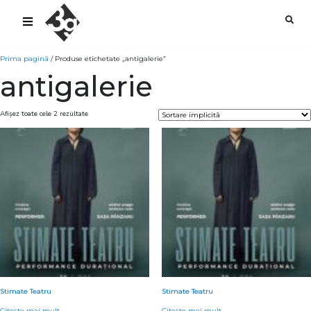
sold-out-button {{acf:sold_out}}
Prima pagină
/ Produse etichetate „antigalerie”
antigalerie
Afișez toate cele 2 rezultate
Stimate Teatru
Stimate Teatru
Citește mai mult
Citește mai mult