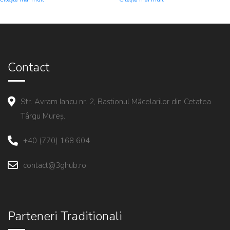
Contact
Str. Avram Iancu nr. 2, Bastionul Măcelarilor din Cetatea
Târgu Mureș.
+40 (770) 168 604
contact@3ghub.ro
Parteneri Traditionali