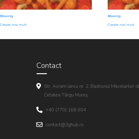
Blowing
Blowing
Citește mai mult
Citește mai mult
Contact
Str. Avram Iancu nr. 2, Bastionul Măcelarilor d
Cetatea Târgu Mureș.
+40 (770) 168 604
contact@3ghub.ro