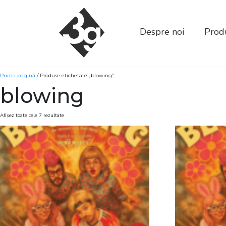
sold-out-button {{acf:sold_out}}
Despre noi
Produ
Prima pagină
/ Produse etichetate „blowing”
blowing
Afișez toate cele 7 rezultate