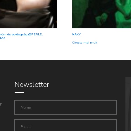
e/ Öröm és boldogság @PERLE,
NAKY
TAZ
Citește mai mult
Newsletter
in