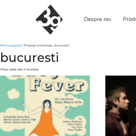
sold-out-button {{acf:sold_out}}
Despre noi
Produ
Prima pagină
/ Produse etichetate „bucuresti”
bucuresti
Afișez toate cele 3 rezultate