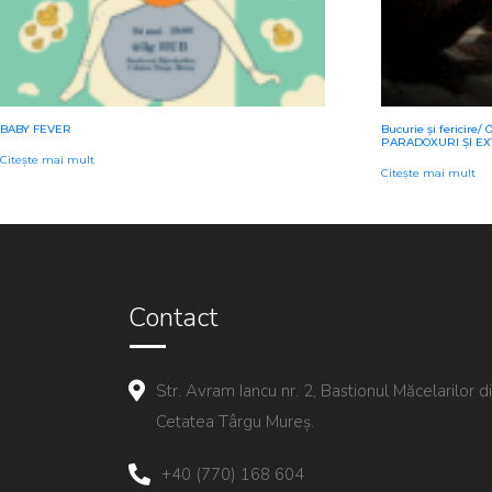
BABY FEVER
Bucurie și fericir
PARADOXURI ȘI EX
Citește mai mult
Citește mai mult
Contact
Str. Avram Iancu nr. 2, Bastionul Măcelarilor d
Cetatea Târgu Mureș.
+40 (770) 168 604