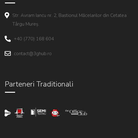
Str. Avram Iancu nr. 2, Bastionul Măcelarilor din Cetatea
Târgu Mureș.
+40 (770) 168 604
contact@3ghub.ro
Parteneri Traditionali