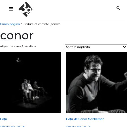
sold-out-button {{acf:sold_out}}
Prima pagină
/ Produse etichetate „conor”
conor
Afișez toate cele 3 rezultate
Hoții
Hoții, de Conor McPherson
Citește mai mult
Citește mai mult