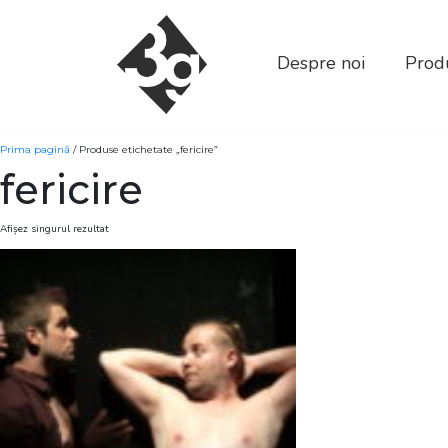
sold-out-button {{acf:sold_out}}
Despre noi
Produ
Prima pagină
/ Produse etichetate „fericire”
fericire
Afișez singurul rezultat