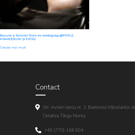
Bucurie și fericire/ Öröm és boldogság @PERLE,
PARADOXURI ȘI EXTAZ
Citește mai mult
Contact
Str. Avram Iancu nr. 2, Bastionul Măcelarilor d
Cetatea Târgu Mureș.
+40 (770) 168 604