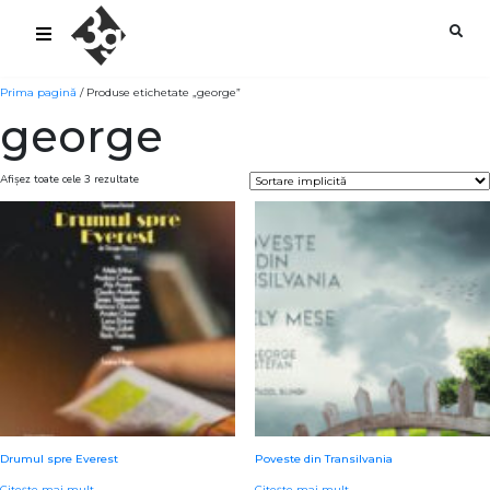
sold-out-button {{acf:sold_out}}
Prima pagină
/ Produse etichetate „george”
george
Afișez toate cele 3 rezultate
Drumul spre Everest
Poveste din Transilvania
Citește mai mult
Citește mai mult