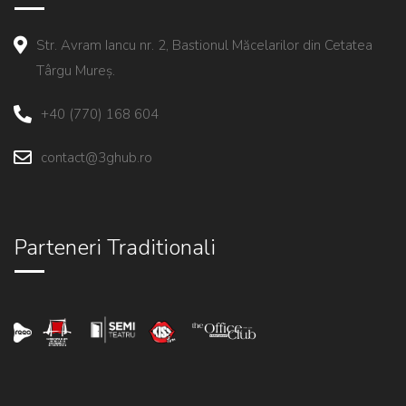
Str. Avram Iancu nr. 2, Bastionul Măcelarilor din Cetatea
Târgu Mureș.
+40 (770) 168 604
contact@3ghub.ro
Parteneri Traditionali