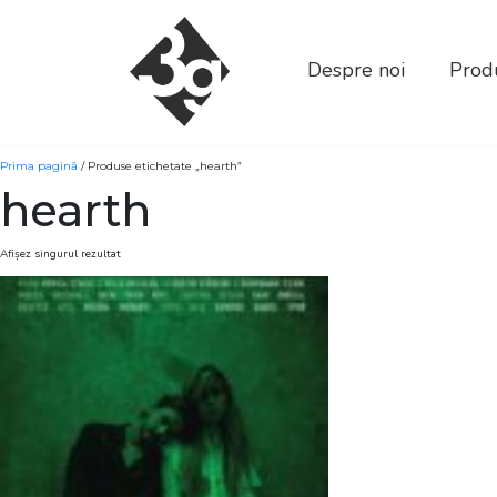
sold-out-button {{acf:sold_out}}
Despre noi
Produ
Prima pagină
/ Produse etichetate „hearth”
hearth
Afișez singurul rezultat