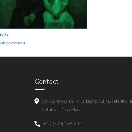
NAKY
Citește mai mult
Contact
Str. Avram Iancu nr. 2, Bastionul Măcelarilor d
Cetatea Târgu Mureș.
+40 (770) 168 604