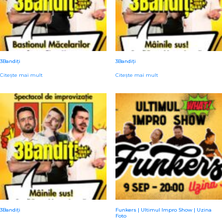
3Bandiți
3Bandiți
Citește mai mult
Citește mai mult
3Bandiți
Funkers | Ultimul Impro Show | Uzina
Foto