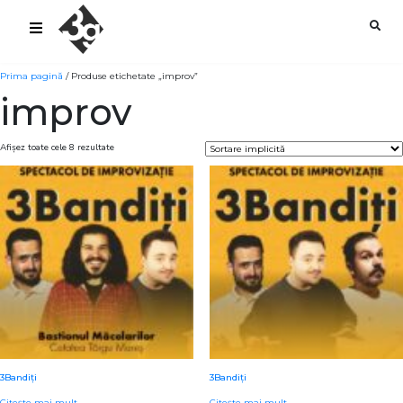
sold-out-button {{acf:sold_out}}
Prima pagină
/ Produse etichetate „improv”
improv
Afișez toate cele 8 rezultate
3Bandiți
3Bandiți
Citește mai mult
Citește mai mult