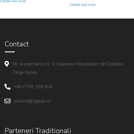
Citește mai mult
Citește mai mult
Contact
Str. Avram Iancu nr. 2, Bastionul Măcelarilor din Cetatea
Târgu Mureș.
+40 (770) 168 604
contact@3ghub.ro
Parteneri Traditionali