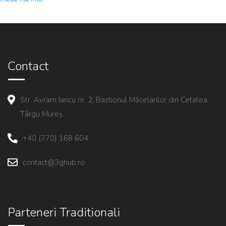
Contact
Str. Avram Iancu nr. 2, Bastionul Măcelarilor din Cetatea
Târgu Mureș.
+40 (770) 168 604
contact@3ghub.ro
Parteneri Traditionali