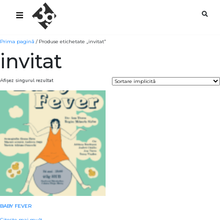
sold-out-button {{acf:sold_out}}
Prima pagină
/ Produse etichetate „invitat”
invitat
Afișez singurul rezultat
BABY FEVER
Citește mai mult