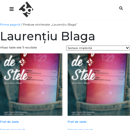
sold-out-button {{acf:sold_out}}
Prima pagină
/ Produse etichetate „Laurențiu Blaga”
Laurențiu Blaga
Afișez toate cele 5 rezultate
Praf de stele
Praf de stele
Citește mai mult
Citește mai mult