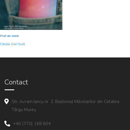
Praf de stele
Citește mai mult
Contact
Str. Avram Iancu nr. 2, Bastionul Măcelarilor din Cetatea
Târgu Mureș.
+40 (770) 168 604