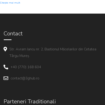
Citește mai mult
Contact
Str. Avram Iancu nr. 2, Bastionul Măcelarilor din Cetatea
Târgu Mureș.
+40 (770) 168 604
contact@3ghub.ro
Parteneri Traditionali