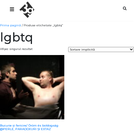
sold-out-button {{acf:sold_out}}
Prima pagină
/ Produse etichetate „lgbtq”
lgbtq
Afișez singurul rezultat
Bucurie și fericire/ Öröm és boldogság
@PERLE, PARADOXURI ȘI EXTAZ