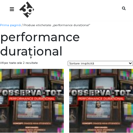
sold-out-button {{acf:sold_out}}
Prima pagină
/ Produse etichetate „performance durațional”
performance
durațional
Afișez toate cele 2 rezultate