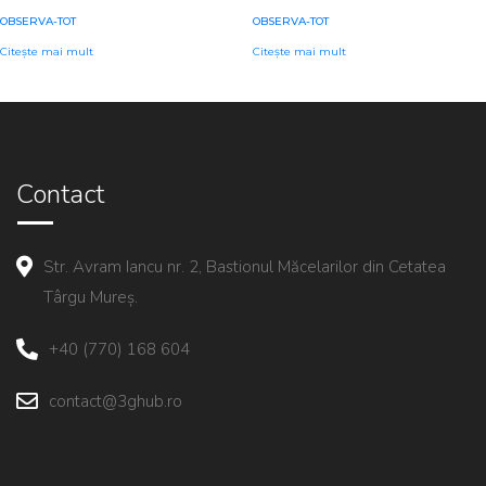
OBSERVA-TOT
OBSERVA-TOT
Citește mai mult
Citește mai mult
Contact
Str. Avram Iancu nr. 2, Bastionul Măcelarilor din Cetatea
Târgu Mureș.
+40 (770) 168 604
contact@3ghub.ro