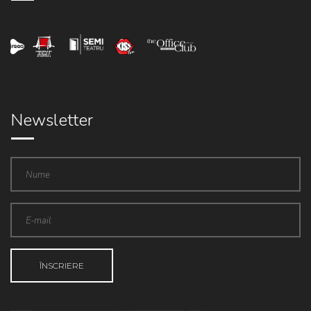
Newsletter