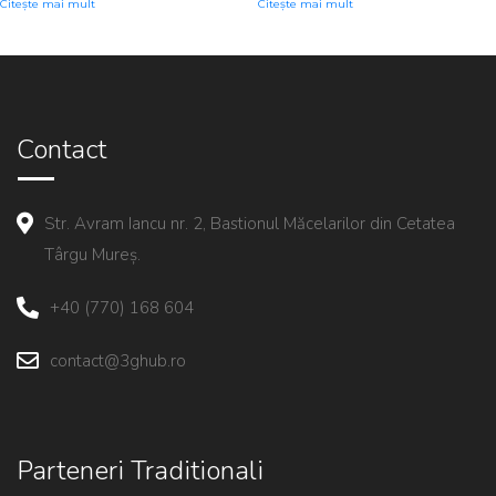
Citește mai mult
Citește mai mult
Contact
Str. Avram Iancu nr. 2, Bastionul Măcelarilor din Cetatea
Târgu Mureș.
+40 (770) 168 604
contact@3ghub.ro
Parteneri Traditionali