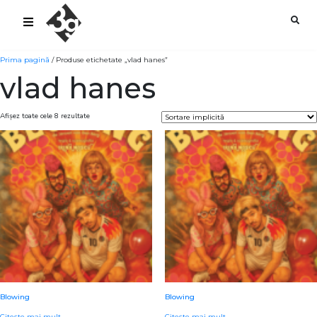
sold-out-button {{acf:sold_out}}
Prima pagină
/ Produse etichetate „vlad hanes”
vlad hanes
Afișez toate cele 8 rezultate
Blowing
Blowing
Citește mai mult
Citește mai mult