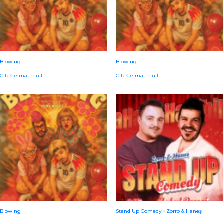
Blowing
Blowing
Citește mai mult
Citește mai mult
Blowing
Stand Up Comedy • Zorro & Haneș