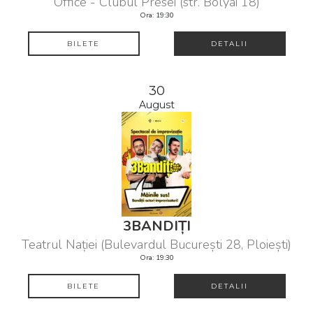
Office - Clubul Presei (str. Bolyai 18)
Ora: 19:30
BILETE
DETALII
30
August
3BANDIȚI
Teatrul Nației (Bulevardul București 28, Ploiești)
Ora: 19:30
BILETE
DETALII