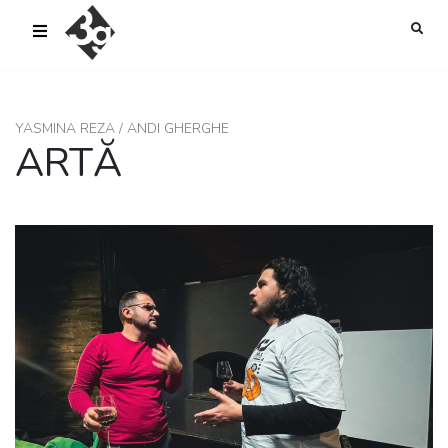
sold-out-button {{acf:sold_out}}
YASMINA REZA / ANDI GHERGHE
ARTĂ