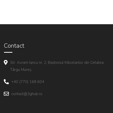
Contact
Str. Avram Iancu nr. 2, Bastionul Măcelarilor din Cetatea
Târgu Mureș.
+40 (770) 168 604
contact@3ghub.ro