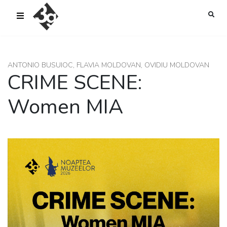
sold-out-button {{acf:sold_out}}
ANTONIO BUSUIOC, FLAVIA MOLDOVAN, OVIDIU MOLDOVAN
CRIME SCENE:
Women MIA