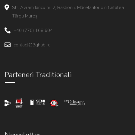
Str. Avram Iancu nr. 2, Bastionul Măcelarilor din Cetatea
Târgu Mureș.
+40 (770) 168 604
contact@3ghub.ro
Parteneri Traditionali
Newsletter