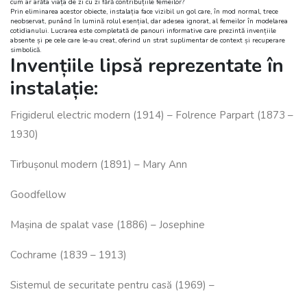
cum ar arăta viața de zi cu zi fără contribuțiile femeilor?
Prin eliminarea acestor obiecte, instalația face vizibil un gol care, în mod normal, trece
neobservat, punând în lumină rolul esențial, dar adesea ignorat, al femeilor în modelarea
cotidianului. Lucrarea este completată de panouri informative care prezintă invențiile
absente și pe cele care le-au creat, oferind un strat suplimentar de context și recuperare
simbolică.
Invențiile lipsă reprezentate în
instalație:
Frigiderul electric modern (1914) – Folrence Parpart (1873 –
1930)
Tirbușonul modern (1891) – Mary Ann
Goodfellow
Mașina de spalat vase (1886) – Josephine
Cochrame (1839 – 1913)
Sistemul de securitate pentru casă (1969) –