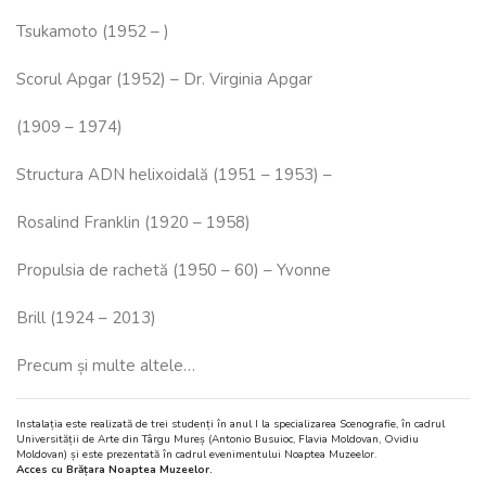
Tsukamoto (1952 – )
Scorul Apgar (1952) – Dr. Virginia Apgar
(1909 – 1974)
Structura ADN helixoidală (1951 – 1953) –
Rosalind Franklin (1920 – 1958)
Propulsia de rachetă (1950 – 60) – Yvonne
Brill (1924 – 2013)
Precum și multe altele…
Instalația este realizată de trei studenți în anul I la specializarea Scenografie, în cadrul
Universității de Arte din Târgu Mureș (Antonio Busuioc, Flavia Moldovan, Ovidiu
Moldovan) și este prezentată în cadrul evenimentului Noaptea Muzeelor.
Acces cu Brățara Noaptea Muzeelor.