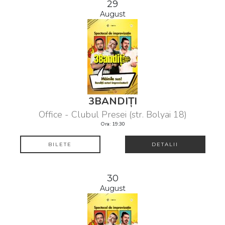
29
August
3BANDIȚI
Office - Clubul Presei (str. Bolyai 18)
Ora: 19:30
BILETE
DETALII
30
August