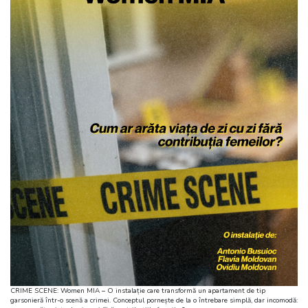
CRIME SCENE: Women MIA – O instalație care transformă un apartament de tip
garsonieră într-o scenă a crimei. Conceptul pornește de la o întrebare simplă, dar incomodă: