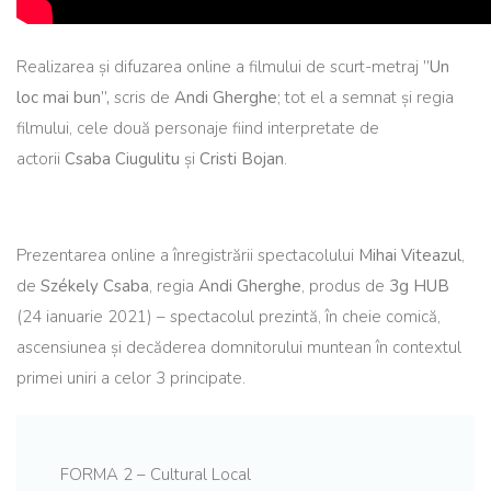
Realizarea și difuzarea online a filmului de scurt-metraj
”Un
loc mai bun”,
scris de
Andi Gherghe
; tot el a semnat și regia
filmului, cele două personaje fiind interpretate de
actorii
Csaba Ciugulitu
și
Cristi Bojan
.
Prezentarea online a înregistrării spectacolului
Mihai Viteazul
,
de
Székely Csaba
, regia
Andi Gherghe
, produs de
3g HUB
(24 ianuarie 2021) – spectacolul prezintă, în cheie comică,
ascensiunea și decăderea domnitorului muntean în contextul
primei uniri a celor 3 principate.
FORMA 2 – Cultural Local