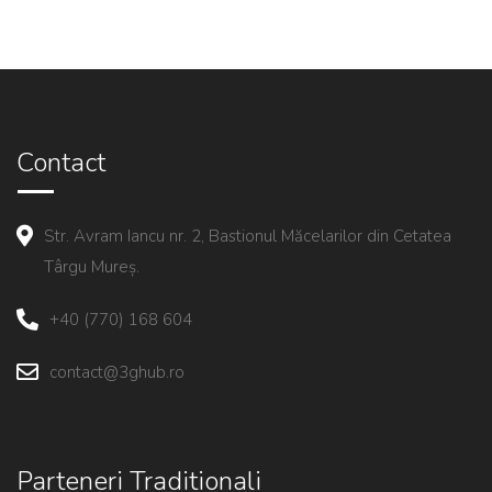
Contact
Str. Avram Iancu nr. 2, Bastionul Măcelarilor din Cetatea
Târgu Mureș.
+40 (770) 168 604
contact@3ghub.ro
Parteneri Traditionali