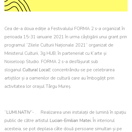
Cea de-a doua ediție a Festivalului FORMA 2 s-a organizat în
perioada 15-31 ianuarie 2021 în urma câștigării unui grant prin
programul ”Zilele Culturii Naționale 2021” organizat de
Ministerul Culturii, 3g HUB, în parteneriat cu K’arte și
Noiseloop Studio. FORMA 2 s-a desfășurat sub
sloganul
Cultural Local!
, concentrându-se pe celebrarea
artiștilor și a oamenilor de cultură care au îmbogățit prin
activitatea lor orașul Târgu Mureș.
”
LUMI.NATIV
”- . Realizarea unei instalații de lumină în spațiu
public de către artistul
Lucian-Emilian Matei.
În interiorul
acesteia, se pot deplasa câte două persoane simultan și pe