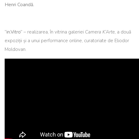
Henri Coandă.
”in.Vitro”
– realizarea, în vitrina galeriei
Camera K’
Arte,
a două
expoziții și a unui performance online, curatoriate de Eliodor
Moldovan.