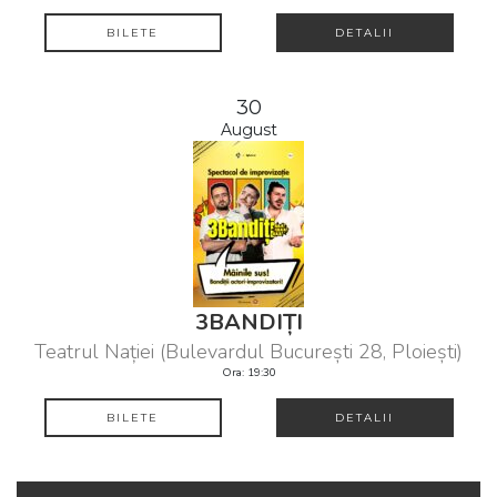
BILETE
DETALII
30
August
3BANDIȚI
Teatrul Nației (Bulevardul București 28, Ploiești)
Ora: 19:30
BILETE
DETALII