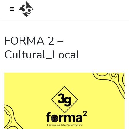
sold-out-button {{acf:sold_out}}
FORMA 2 –
Cultural_Local