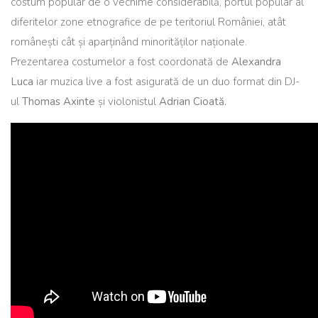
costum popular de o vechime considerabilă, portul popular al
diferitelor zone etnografice de pe teritoriul României, atât
românești cât și aparținând minorităților naționale.
Prezentarea costumelor a fost coordonată de
Alexandra
Luca
iar muzica live a fost asigurată de un duo format din DJ-
ul
Thomas Axinte
și violonistul
Adrian Cioată.