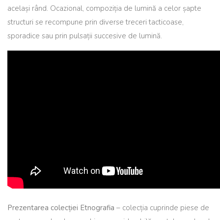
același rând. Ocazional, compoziția de lumină a celor șapte
structuri se recompune prin diverse treceri tacticoase,
sporadice sau prin pulsații succesive de lumină.
Prezentarea colecției
Etnografia
– colecția cuprinde piese de