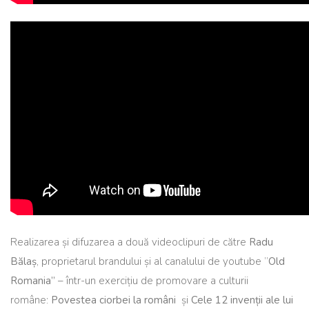
Realizarea și difuzarea a două videoclipuri de către
Radu
Bălaș
, proprietarul brandului și al canalului de youtube ”
Old
Romania”
– într-un exercițiu de promovare a culturii
române:
Povestea ciorbei la români
și
Cele 12 invenții ale lui