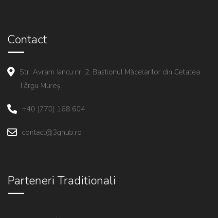
Contact
Str. Avram Iancu nr. 2, Bastionul Măcelarilor din Cetatea
Târgu Mureș.
+40 (770) 168 604
contact@3ghub.ro
Parteneri Traditionali