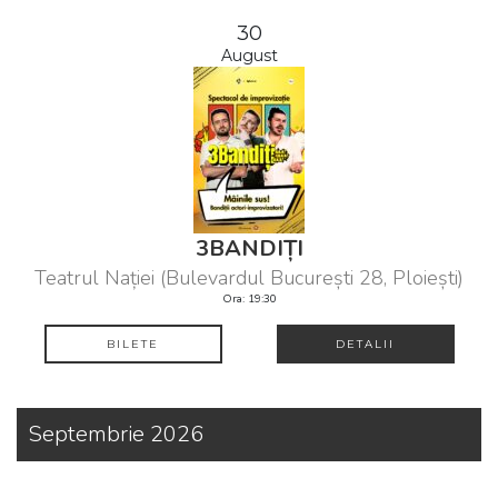
30
August
3BANDIȚI
Teatrul Nației (Bulevardul București 28, Ploiești)
Ora: 19:30
BILETE
DETALII
Septembrie 2026