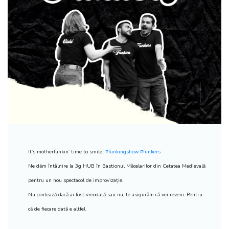
It’s motherfunkin’ time to smile!
#funkingshow
#funkers
Ne dăm întâlnire la 3g HUB în Bastionul Măcelarilor din Cetatea Medievală
pentru un nou spectacol de improvizație.
Nu contează dacă ai fost vreodată sau nu, te asigurăm că vei reveni. Pentru
că de fiecare dată e altfel.