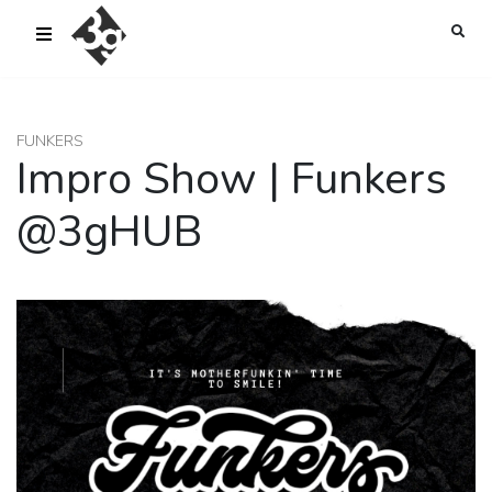
sold-out-button {{acf:sold_out}}
FUNKERS
Impro Show | Funkers
@3gHUB