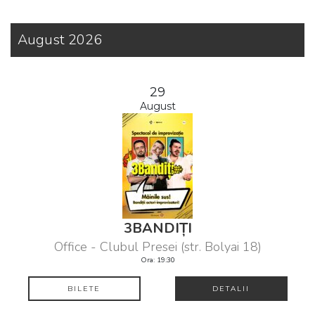
August 2026
29
August
3BANDIȚI
Office - Clubul Presei (str. Bolyai 18)
Ora: 19:30
BILETE
DETALII