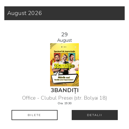
August 2026
29
August
3BANDIȚI
Office - Clubul Presei (str. Bolyai 18)
Ora: 19:30
BILETE
DETALII