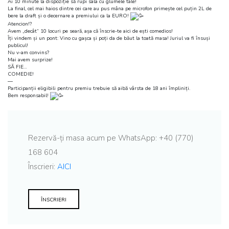
Ai 10 minute la dispoziție să rupi sala cu glumele tale!
La final, cel mai haios dintre cei care au pus mâna pe microfon primește cel puțin 2L de
bere la draft și o decernare a premiului ca la EURO!
Atencion!?
Avem „decât“ 10 locuri pe seară, așa că înscrie-te aici de ești comedios!
Îți vindem și un pont: Vino cu gașca și poți da de băut la toată masa! Juriul va fi însuși
publicul!
Nu v-am convins?
Mai avem surprize!
SĂ FIE…
COMEDIE!
––
Participanții eligibili pentru premiu trebuie să aibă vârsta de 18 ani împliniți.
Bem responsabil!
Rezervă-ți masa acum pe WhatsApp: +40 (770)
168 604
Înscrieri:
AICI
ÎNSCRIERI