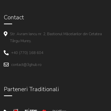
Contact
Str. Avram Iancu nr. 2, Bastionul Măcelarilor din Cetatea
Târgu Mureș.
+40 (770) 168 604
contact@3ghub.ro
Parteneri Traditionali