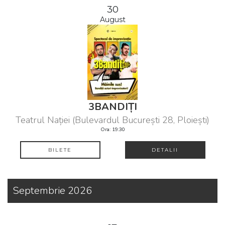
30
August
3BANDIȚI
Teatrul Nației (Bulevardul București 28, Ploiești)
Ora: 19:30
BILETE
DETALII
Septembrie 2026