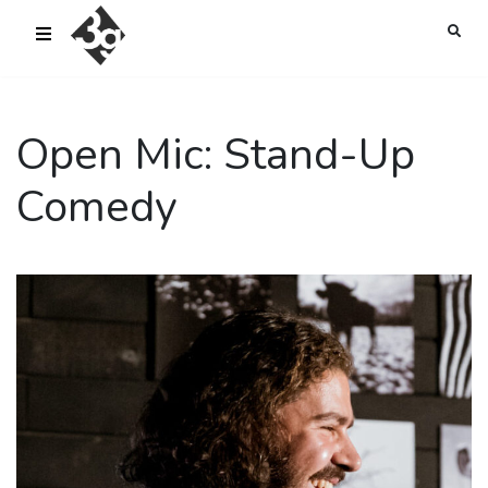
sold-out-button {{acf:sold_out}}
Open Mic: Stand-Up
Comedy