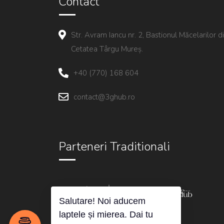
Contact
Str. Avram Iancu nr. 2, Bastionul Măcelarilor d
Cetatea Târgu Mureș.
+40 (770) 168 604
contact@3ghub.ro
Parteneri Traditionali