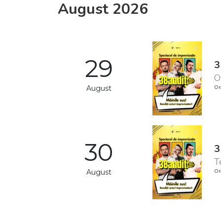
August 2026
29
3
O
August
Or
30
3
T
August
Or