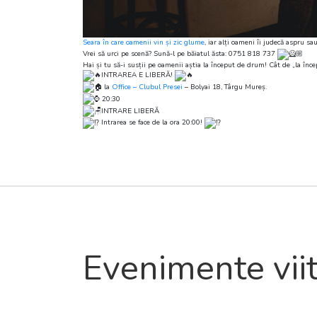
Seara în care oamenii vin și zic glume
, iar alți oameni îi judecă aspru sa
Vrei să urci pe scenă? Sună-l pe băiatul ăsta: 0751 818 737
Hai și tu să-i susții pe oamenii aștia la început de drum! Cât de „la înce
INTRAREA E LIBERĂ!
la
Office – Clubul Presei
– Bolyai 18, Târgu Mureș.
20:30
INTRARE LIBERĂ
Intrarea se face de la ora 20:00!
Evenimente vii