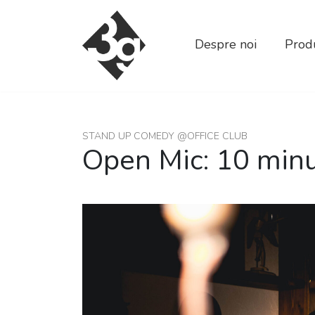
sold-out-button {{acf:sold_out}}
Despre noi
Produ
STAND UP COMEDY @OFFICE CLUB
Open Mic: 10 min