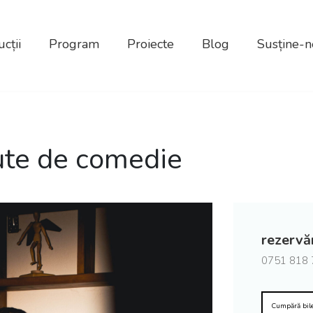
cții
Program
Proiecte
Blog
Susține-n
ute de comedie
rezervăr
0751 818 
Cumpără bil