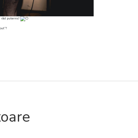
u râd puternic!
put”?
toare