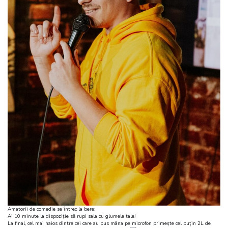
Amatorii de comedie se întrec la bere:
Ai 10 minute la dispoziție să rupi sala cu glumele tale!
La final, cel mai haios dintre cei care au pus mâna pe microfon primește cel puțin 2L de