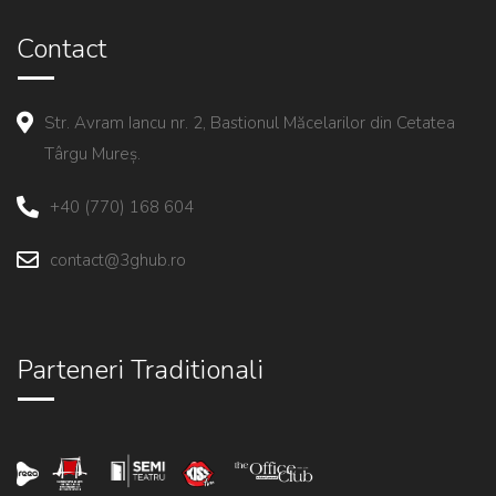
Contact
Str. Avram Iancu nr. 2, Bastionul Măcelarilor din Cetatea
Târgu Mureș.
+40 (770) 168 604
contact@3ghub.ro
Parteneri Traditionali