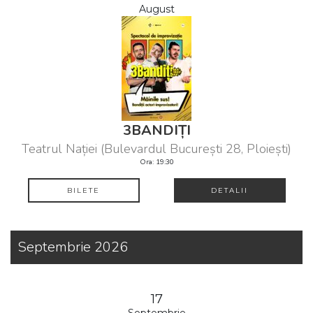
August
3BANDIȚI
Teatrul Nației (Bulevardul București 28, Ploiești)
Ora: 19:30
BILETE
DETALII
Septembrie 2026
17
Septembrie