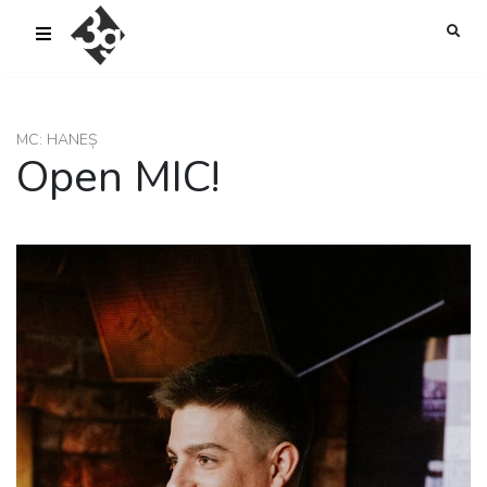
sold-out-button {{acf:sold_out}}
MC: HANEȘ
Open MIC!