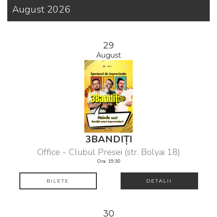
August 2026
29
August
3BANDIȚI
Office - Clubul Presei (str. Bolyai 18)
Ora: 19:30
BILETE
DETALII
30