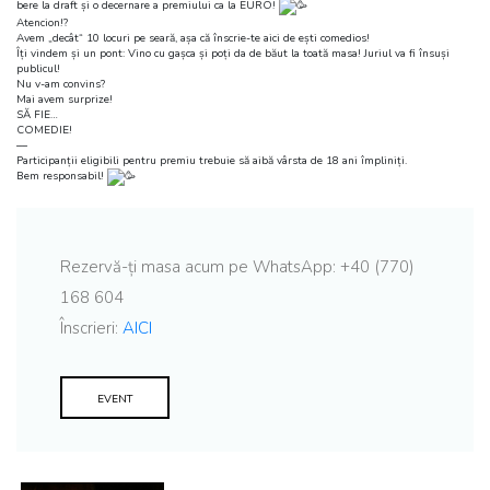
bere la draft și o decernare a premiului ca la EURO!
Atencion!?
Avem „decât“ 10 locuri pe seară, așa că înscrie-te aici de ești comedios!
Îți vindem și un pont: Vino cu gașca și poți da de băut la toată masa! Juriul va fi însuși
publicul!
Nu v-am convins?
Mai avem surprize!
SĂ FIE…
COMEDIE!
––
Participanții eligibili pentru premiu trebuie să aibă vârsta de 18 ani împliniți.
Bem responsabil!
Rezervă-ți masa acum pe WhatsApp: +40 (770)
168 604
Înscrieri:
AICI
EVENT