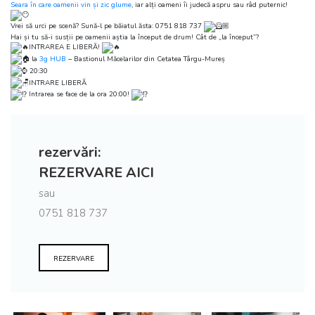
Seara în care oamenii vin și zic glume
, iar alți oameni îi judecă aspru sau râd puternic!
Vrei să urci pe scenă? Sună-l pe băiatul ăsta: 0751 818 737
Hai și tu să-i susții pe oamenii aștia la început de drum! Cât de „la început”?
INTRAREA E LIBERĂ!
la
3g HUB
– Bastionul Măcelarilor din Cetatea Târgu-Mureș
20:30
INTRARE LIBERĂ
Intrarea se face de la ora 20:00!
rezervări:
REZERVARE AICI
sau
0751 818 737
REZERVARE