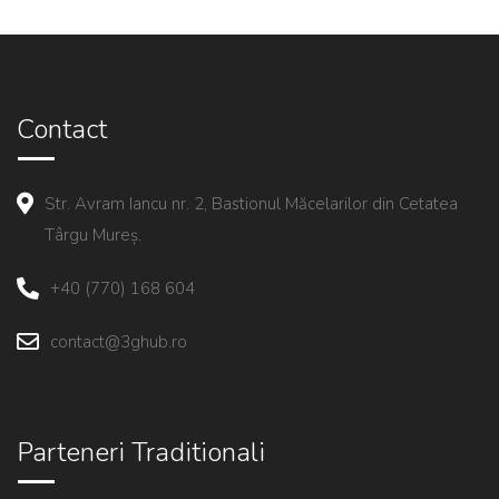
Contact
Str. Avram Iancu nr. 2, Bastionul Măcelarilor din Cetatea
Târgu Mureș.
+40 (770) 168 604
contact@3ghub.ro
Parteneri Traditionali