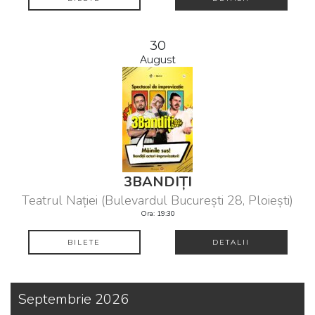
30
August
3BANDIȚI
Teatrul Nației (Bulevardul București 28, Ploiești)
Ora: 19:30
BILETE
DETALII
Septembrie 2026