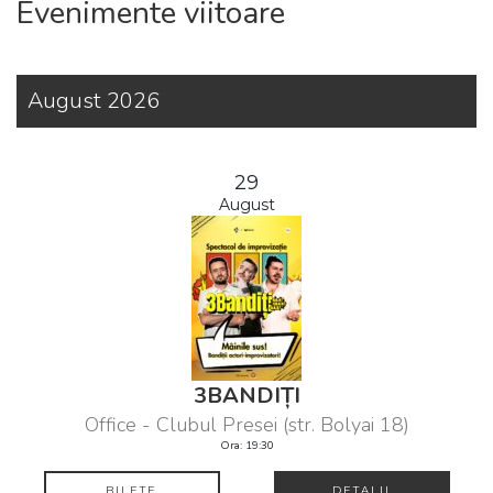
Evenimente viitoare
August 2026
29
August
3BANDIȚI
Office - Clubul Presei (str. Bolyai 18)
Ora: 19:30
BILETE
DETALII