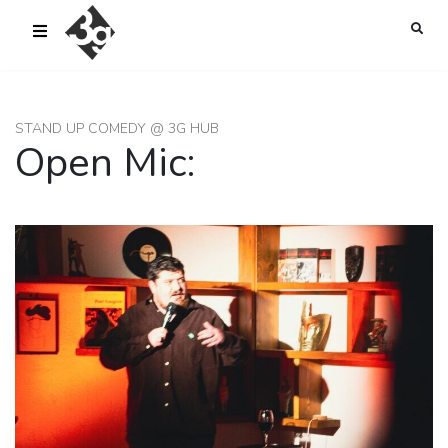
sold-out-button {{acf:sold_out}}
STAND UP COMEDY @ 3G HUB
Open Mic: