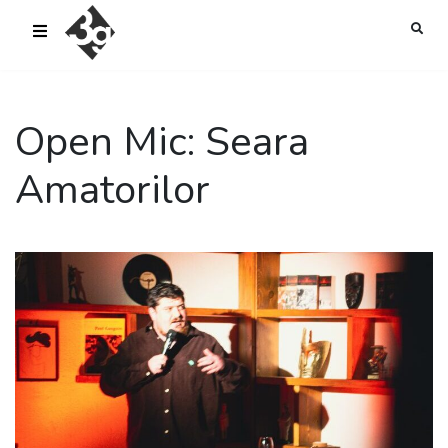
sold-out-button {{acf:sold_out}}
Open Mic: Seara
Amatorilor