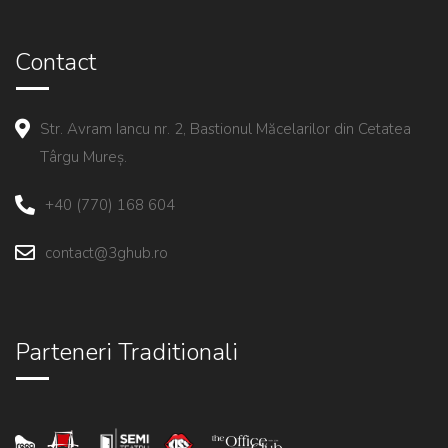
Contact
Str. Avram Iancu nr. 2, Bastionul Măcelarilor din Cetatea
Târgu Mureș.
+40 (770) 168 604
contact@3ghub.ro
Parteneri Traditionali