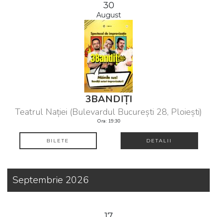
30
August
3BANDIȚI
Teatrul Nației (Bulevardul București 28, Ploiești)
Ora: 19:30
BILETE
DETALII
Septembrie 2026
17