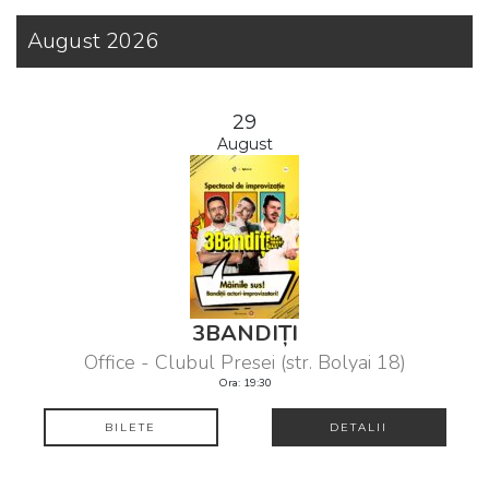
August 2026
29
August
3BANDIȚI
Office - Clubul Presei (str. Bolyai 18)
Ora: 19:30
BILETE
DETALII