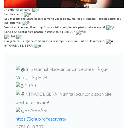
Ai o glumă pe țeavă?
Limita e cerul!
Sau mai simplu: Seara în care oamenii vin și zic glume, iar alți oameni îi judecă aspru sau
râd puternic!
Vrei să urci pe scenă? Ai timp în care să-ți spui glumele până sună clopoțelul.
Sună-l pe băiatul ăsta pentru înscriere: 0751 818 737
SAU
Hai și tu să-i susții pe oamenii aștia la început de drum! Cât de „la început”?
INTRAREA E LIBERĂ!
În Bastionul Măcelarilor din Cetatea Târgu-
Mureș – 3g HUB
20:30
INTRARE LIBERĂ în limita locurilor disponibile
pentru rezervare!
REZERVĂRI:
https://3ghub.ro/rezervare/
0751 818 737