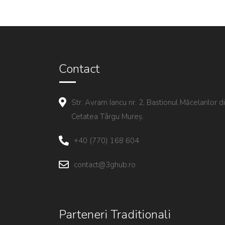
Contact
Str. Avram Iancu nr. 2, Bastionul Măcelarilor d
Cetatea Târgu Mureș.
+40 (770) 168 604
contact@3ghub.ro
Parteneri Traditionali