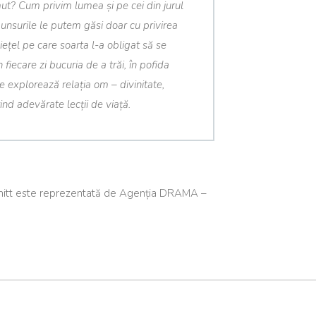
ut? Cum privim lumea și pe cei din jurul
nsurile le putem găsi doar cu privirea
iețel pe care soarta l-a obligat să se
iecare zi bucuria de a trăi, în pofida
 explorează relația om – divinitate,
nd adevărate lecții de viață.
itt este reprezentată de Agenția DRAMA –