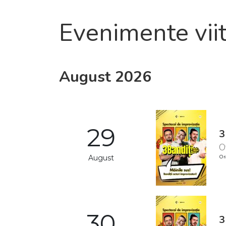
Evenimente vii
August 2026
29
3
O
August
Or
30
3