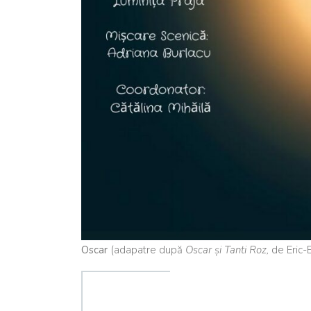
Oscar
(adapatre după
Oscar și Tanti Roz,
de Eric