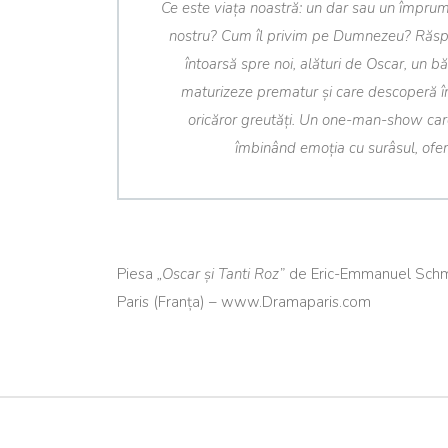
Ce este viața noastră: un dar sau un împrum
nostru? Cum îl privim pe Dumnezeu? Răspu
întoarsă spre noi, alături de Oscar, un bă
maturizeze prematur și care descoperă în f
oricăror greutăți. Un one-man-show care
îmbinând emoția cu surâsul, oferi
Piesa
„Oscar și Tanti Roz”
de Eric-Emmanuel Schm
Paris (Franța) – www.Dramaparis.com