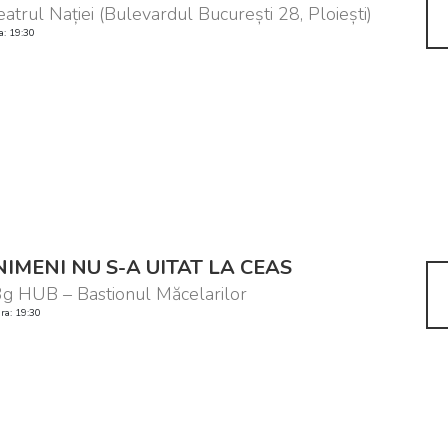
eatrul Nației (Bulevardul București 28, Ploiești)
a: 19:30
NIMENI NU S-A UITAT LA CEAS
g HUB – Bastionul Măcelarilor
ra: 19:30