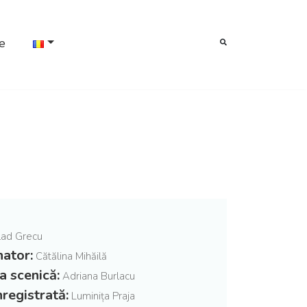
e
ad Grecu
ator:
Cătălina Mihăilă
a scenică:
Adriana Burlacu
registrată:
Luminița Praja