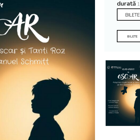
durată
1
BILETE
BILETE