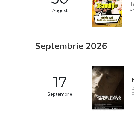
T
August
Or
Septembrie 2026
17
3
Septembrie
O