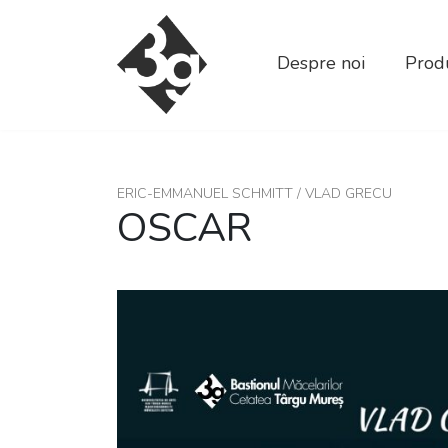
sold-out-button {{acf:sold_out}}
Despre noi
Produ
ERIC-EMMANUEL SCHMITT / VLAD GRECU
OSCAR