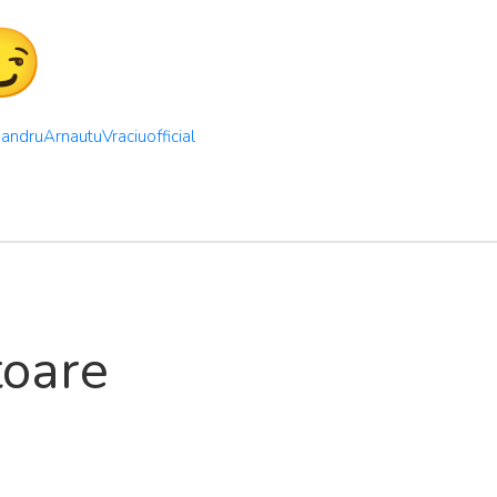
andruArnautuVraciuofficial
toare