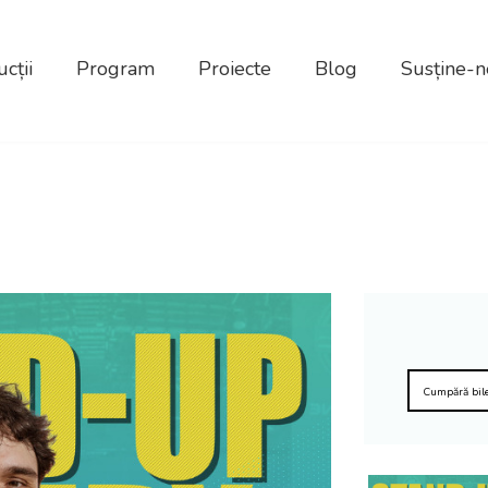
cții
Program
Proiecte
Blog
Susține-n
Cumpără bil