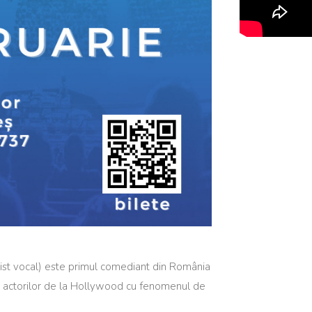
ist vocal) este primul comediant din România
) actorilor de la Hollywood cu fenomenul de