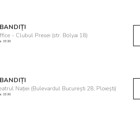
BANDIȚI
ffice - Clubul Presei (str. Bolyai 18)
a: 19:30
BANDIȚI
eatrul Nației (Bulevardul București 28, Ploiești)
a: 19:30