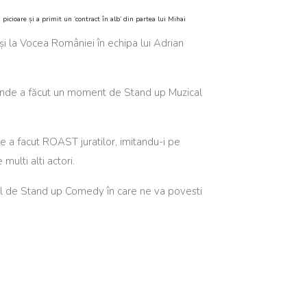
icioare și a primit un ‘contract în alb’ din partea lui Mihai
 și la Vocea României în echipa lui Adrian
t, unde a făcut un moment de Stand up Muzical
unde a facut ROAST juratilor, imitandu-i pe
ulti alti actori.
col de Stand up Comedy în care ne va povesti