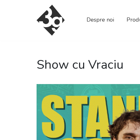
sold-out-button {{acf:sold_out}}
Despre noi
Produ
Show cu Vraciu