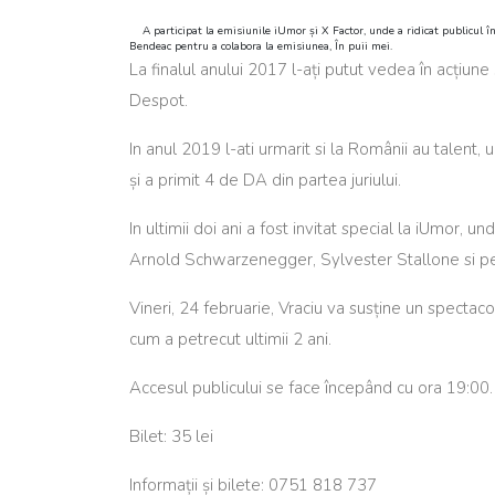
A participat la emisiunile iUmor și X Factor, unde a ridicat publicul în p
Bendeac pentru a colabora la emisiunea, În puii mei.
La finalul anului 2017 l-ați putut vedea în acțiune
Despot.
In anul 2019 l-ati urmarit si la Românii au talen
și a primit 4 de DA din partea juriului.
In ultimii doi ani a fost invitat special la iUmor, 
Arnold Schwarzenegger, Sylvester Stallone si pe m
Vineri, 24 februarie, Vraciu va susține un specta
cum a petrecut ultimii 2 ani.
Accesul publicului se face începând cu ora 19:00.
Bilet: 35 lei
Informații și bilete: 0751 818 737