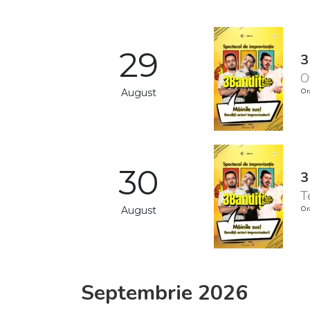
29
3
O
August
Or
30
3
T
August
Or
Septembrie 2026