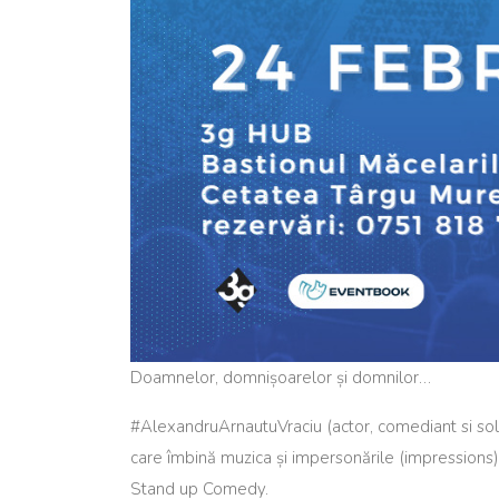
Doamnelor, domnișoarelor și domnilor…
#AlexandruArnautuVraciu (actor, comediant si sol
care îmbină muzica și impersonările (impressions
Stand up Comedy.