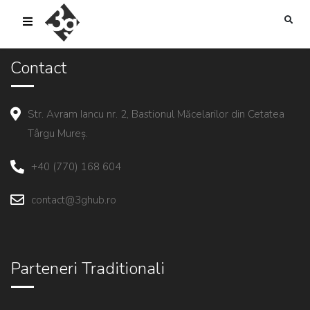
sold-out-button {{acf:sold_out}}
Contact
Str. Avram Iancu nr. 2, Bastionul Măcelarilor din Cetatea
Târgu Mureș.
+40 (770) 168 604
contact@3ghub.ro
Parteneri Traditionali