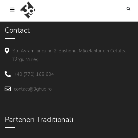
sold-out-button {{acf:sold_out}}
Contact
Str. Avram Iancu nr. 2, Bastionul Măcelarilor din Cetatea
Târgu Mureș.
+40 (770) 168 604
contact@3ghub.ro
Parteneri Traditionali