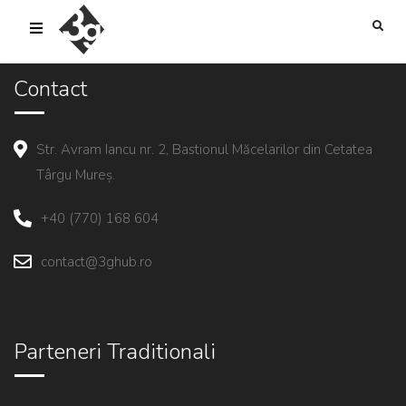
sold-out-button {{acf:sold_out}}
Contact
Str. Avram Iancu nr. 2, Bastionul Măcelarilor din Cetatea
Târgu Mureș.
+40 (770) 168 604
contact@3ghub.ro
Parteneri Traditionali