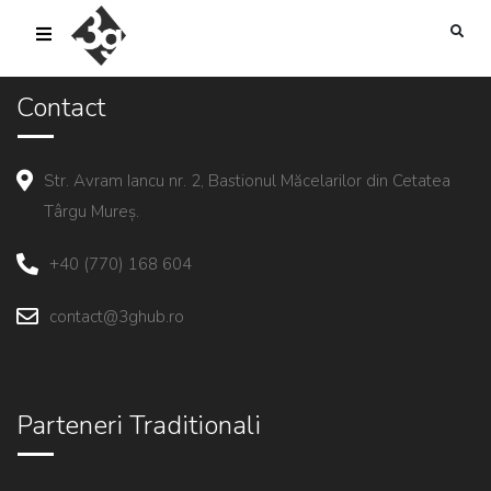
sold-out-button {{acf:sold_out}}
Contact
Str. Avram Iancu nr. 2, Bastionul Măcelarilor din Cetatea
Târgu Mureș.
+40 (770) 168 604
contact@3ghub.ro
Parteneri Traditionali