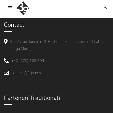
sold-out-button {{acf:sold_out}}
Contact
Str. Avram Iancu nr. 2, Bastionul Măcelarilor din Cetatea
Târgu Mureș.
+40 (770) 168 604
contact@3ghub.ro
Parteneri Traditionali