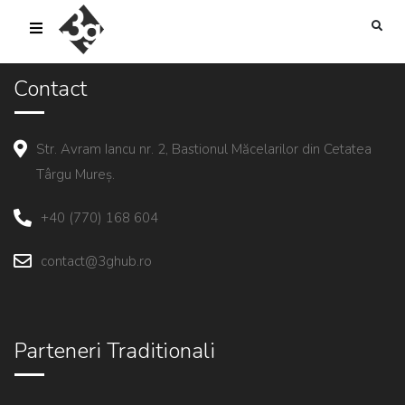
sold-out-button {{acf:sold_out}}
Contact
Str. Avram Iancu nr. 2, Bastionul Măcelarilor din Cetatea
Târgu Mureș.
+40 (770) 168 604
contact@3ghub.ro
Parteneri Traditionali