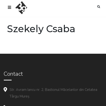
sold-out-button {{acf:sold_out}}
Szekely Csaba
Contact
Str. Avram Iancu nr. 2, Bastionul Măcelarilor din Cetatea
Târgu Mureș.