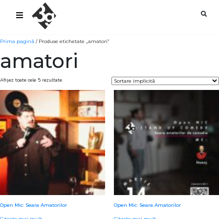
sold-out-button {{acf:sold_out}}
Prima pagină
/ Produse etichetate „amatori”
amatori
Afișez toate cele 5 rezultate
Open Mic: Seara Amatorilor
Open Mic: Seara Amatorilor
Citește mai mult
Citește mai mult