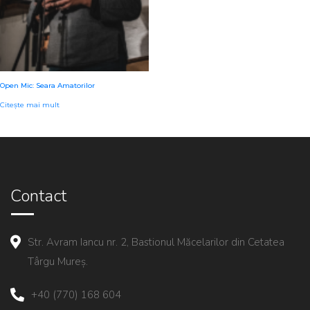
Open Mic: Seara Amatorilor
Citește mai mult
Contact
Str. Avram Iancu nr. 2, Bastionul Măcelarilor din Cetatea
Târgu Mureș.
+40 (770) 168 604