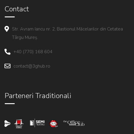
Contact
Str. Avram Iancu nr. 2, Bastionul Măcelarilor din Cetatea
Târgu Mureș.
+40 (770) 168 604
contact@3ghub.ro
Parteneri Traditionali