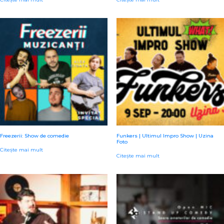
Freezerii: Show de comedie
Funkers | Ultimul Impro Show | Uzina
Foto
Citește mai mult
Citește mai mult