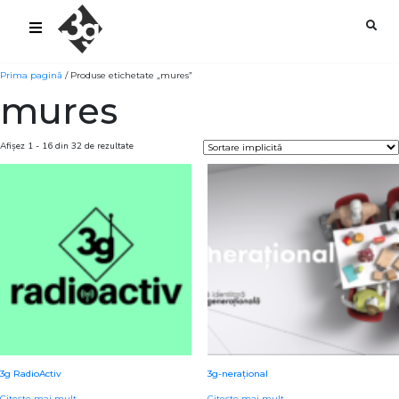
sold-out-button {{acf:sold_out}}
Prima pagină
/ Produse etichetate „mures”
mures
Afișez 1 - 16 din 32 de rezultate
3g RadioActiv
3g-nerațional
Citește mai mult
Citește mai mult