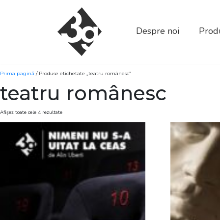
sold-out-button {{acf:sold_out}}
Despre noi
Produ
Prima pagină
/ Produse etichetate „teatru românesc”
teatru românesc
Afișez toate cele 4 rezultate