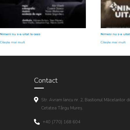
Nimeni nu s-a uitat la ceas
Nimeni nu s-a uitat
Citește mai mult
Citește mai mult
Contact
Str. Avram Iancu nr. 2, Bastionul Măcelarilor d
Cetatea Târgu Mureș.
+40 (770) 168 604