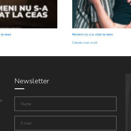
 la ceas
Nimeni nu s-a uitat la ceas
Citește mai mult
Newsletter
in