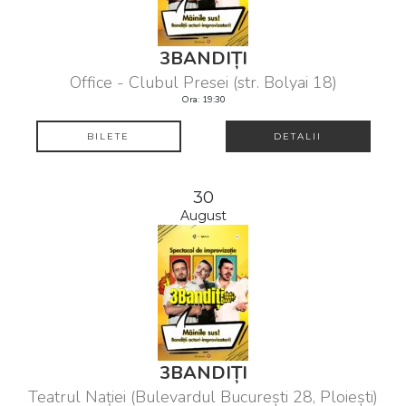
3BANDIȚI
Office - Clubul Presei (str. Bolyai 18)
Ora: 19:30
BILETE
DETALII
30
August
3BANDIȚI
Teatrul Nației (Bulevardul București 28, Ploiești)