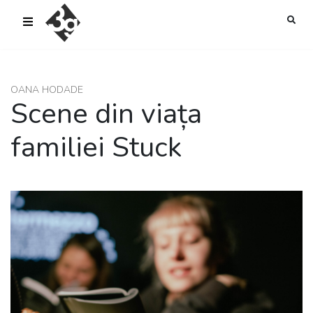
sold-out-button {{acf:sold_out}}
OANA HODADE
Scene din viața
familiei Stuck