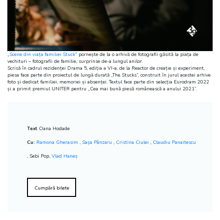
„
Scene din viața familiei Stuck
” pornește de la o arhivă de fotografii găsită la piața de
vechituri – fotografii de familie, surprinse de-a lungul anilor.
Scrisă în cadrul rezidenței Drama 5, ediția a VI-a, de la Reactor de creație și experiment,
piesa face parte din proiectul de lungă durată „The Stucks”, construit în jurul acestei arhive
foto și dedicat familiei, memoriei și absenței. Textul face parte din selecția Eurodram 2022
și a primit premiul UNITER pentru „Cea mai bună piesă românească a anului 2021”.
Text
Oana Hodade
Cu:
Ramona Gherasim
,
Sașa Pânzaru
,
Cristina Ciulei
,
Claudiu Panaitescu
, Sebi Pop,
Vlad Haneș
Cumpără bilete