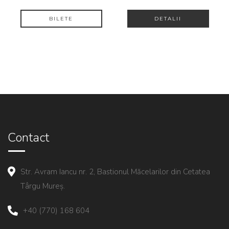
BILETE
DETALII
Contact
Str. Avram Iancu nr. 2, Bastionul Măcelarilor din Cetatea
Târgu Mureș.
+40 (770) 168 604