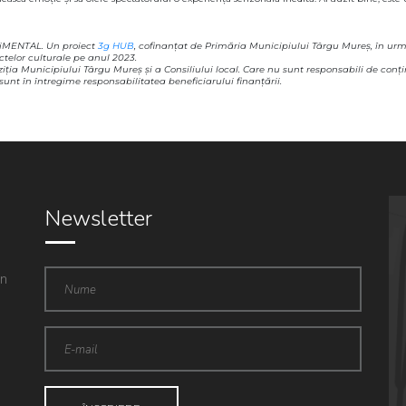
riMENTAL. Un proiect
3g HUB
, cofinanțat de Primăria Municipiului Târgu Mureș, în urm
telor culturale pe anul 2023.
iţia Municipiului Târgu Mureş şi a Consiliului local. Care nu sunt responsabili de conţ
a sunt în întregime responsabilitatea beneficiarului finanţării.
Newsletter
in