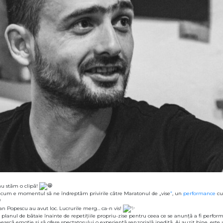
nu stăm o clipă!
 acum e momentul să ne îndreptăm privirile către Maratonul de „vise
”
, un
performance
cu
ian Popescu au avut loc. Lucrurile merg… ca-n vis!
ap planul de bătaie înainte de repetițiile propriu-zise pentru ceea ce se anunță a fi perf
ească emoție și să ofere spectatorului o experiență senzorială inedită. Ai auzit bine, este