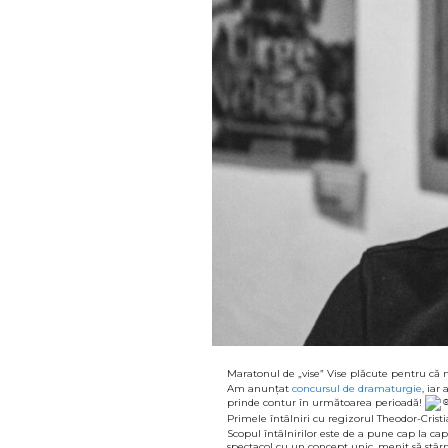
Maratonul de „vise” Vise plăcute pentru că 
Am anunțat
concursul de dramaturgie
, iar
prinde contur în următoarea perioadă!
Primele întâlniri cu regizorul Theodor-Crist
Scopul întâlnirilor este de a pune cap la c
spectacol cu un concept unic, menit să stârn