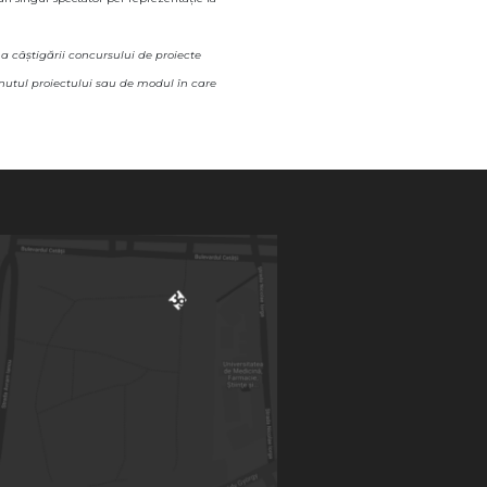
a câștigării concursului de proiecte
inutul proiectului sau de modul în care