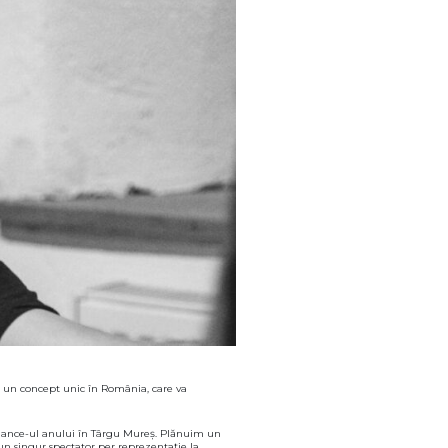
 un concept unic în România, care va
ormance-ul anului în Târgu Mureș. Plănuim un
 un singur spectator per reprezentație la