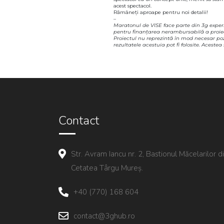
acest spectacol.
Rămâneți aproape pentru noi detalii!
–
Maratonul de VISE face parte din 3g expe
pentru finanțarea nerambursabilă a proiec
Proiectul nu reprezintă în mod necesar poz
rezultatele acestuia pot fi folosite. Aceste
Contact
Str. Avram Iancu nr. 2, Bastionul Măcelarilor d
Cetatea Târgu Mureș.
+40 (770) 168 604
contact@3ghub.ro