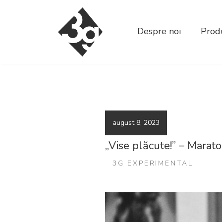
sold-out-button {{acf:sold_out}}
Despre noi
Produ
august 8, 2023
„Vise plăcute!” – Marato
3G EXPERIMENTAL